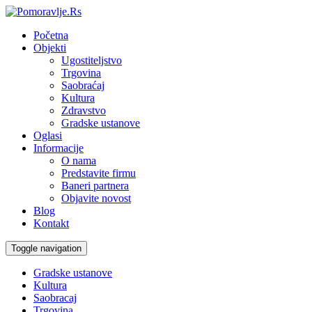
Početna
Objekti
Ugostiteljstvo
Trgovina
Saobraćaj
Kultura
Zdravstvo
Gradske ustanove
Oglasi
Informacije
O nama
Predstavite firmu
Baneri partnera
Objavite novost
Blog
Kontakt
Toggle navigation
Gradske ustanove
Kultura
Saobracaj
Trgovina