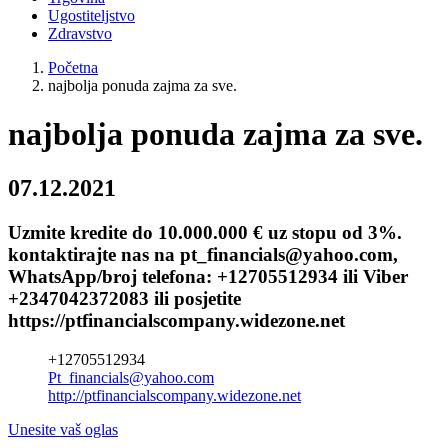
Ugostiteljstvo
Zdravstvo
Početna
najbolja ponuda zajma za sve.
najbolja ponuda zajma za sve.
07.12.2021
Uzmite kredite do 10.000.000 € uz stopu od 3%.
kontaktirajte nas na pt_financials@yahoo.com,
WhatsApp/broj telefona: +12705512934 ili Viber
+2347042372083 ili posjetite
https://ptfinancialscompany.widezone.net
+12705512934
Pt_financials@yahoo.com
http://ptfinancialscompany.widezone.net
Unesite vaš oglas