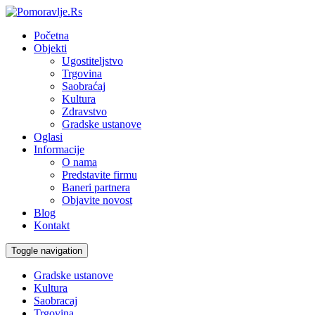
Početna
Objekti
Ugostiteljstvo
Trgovina
Saobraćaj
Kultura
Zdravstvo
Gradske ustanove
Oglasi
Informacije
O nama
Predstavite firmu
Baneri partnera
Objavite novost
Blog
Kontakt
Toggle navigation
Gradske ustanove
Kultura
Saobracaj
Trgovina