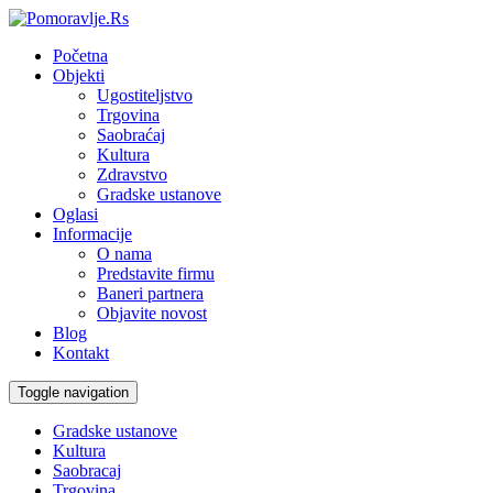
Početna
Objekti
Ugostiteljstvo
Trgovina
Saobraćaj
Kultura
Zdravstvo
Gradske ustanove
Oglasi
Informacije
O nama
Predstavite firmu
Baneri partnera
Objavite novost
Blog
Kontakt
Toggle navigation
Gradske ustanove
Kultura
Saobracaj
Trgovina