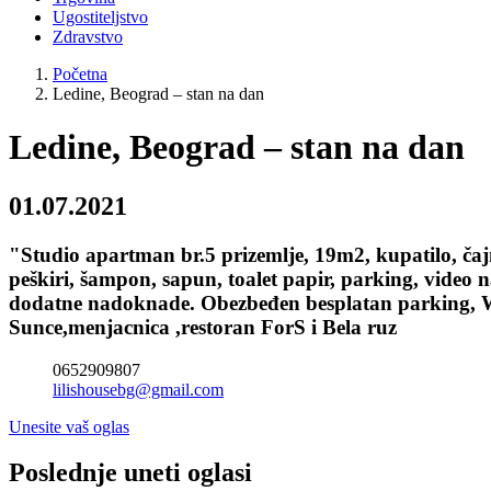
Ugostiteljstvo
Zdravstvo
Početna
Ledine, Beograd – stan na dan
Ledine, Beograd – stan na dan
01.07.2021
"Studio apartman br.5 prizemlje, 19m2, kupatilo, čajna
peškiri, šampon, sapun, toalet papir, parking, vid
dodatne nadoknade. Obezbeđen besplatan parking, W
Sunce,menjacnica ,restoran ForS i Bela ruz
0652909807
lilishousebg@gmail.com
Unesite vaš oglas
Poslednje uneti oglasi