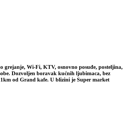
lno grejanje, Wi-Fi, KTV, osnovno posuđe, posteljina,
sobe. Dozvoljen boravak kućnih ljubimaca, bez
1km od Grand kafe. U blizini je Super market