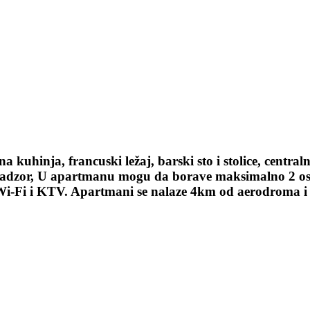
 kuhinja, francuski ležaj, barski sto i stolice, centra
eo nadzor, U apartmanu mogu da borave maksimalno 2 o
i-Fi i KTV. Apartmani se nalaze 4km od aerodroma i 