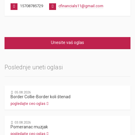
15708785729
cfinancials11@gmail.com
Unesite vaš oglas
Poslednje uneti oglasi
05.08.2026
Border Collie-Border koli štenad
pogledajte ceo oglas
03.08.2026
Pomeranac muzjak
pogledajte ceo oglas