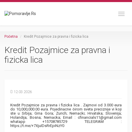
Toggl
Početna
Kredit Pozajmice za pravna i fizicka lica
Kredit Pozajmice za pravna i
fizicka lica
12.03.2026
Kredit Pozajmice za pravna i fizicka lica . Zajmovi od 3.000 eura
do 10,000,000.00 eura. Pojedinacne öirom sveta preciznije vi koji
ste u Srbija; Grna Gora; Zurich; Nemacki; Hrvatska; Slovenija;
Holandija; Bosna; Nemacka; Email : cfinancials11@gmail.com
whatapp +15708785729 TELEGRAM :
https://t.me/+7XjuIDsRrEpiNzY0