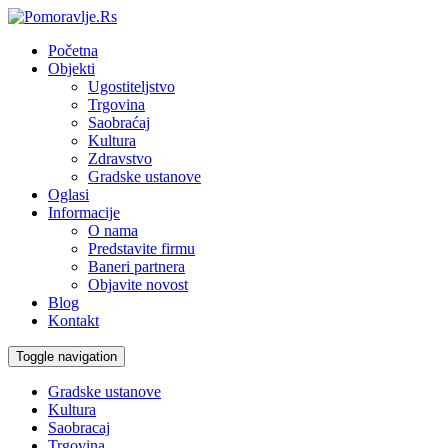
Početna
Objekti
Ugostiteljstvo
Trgovina
Saobraćaj
Kultura
Zdravstvo
Gradske ustanove
Oglasi
Informacije
O nama
Predstavite firmu
Baneri partnera
Objavite novost
Blog
Kontakt
Toggle navigation
Gradske ustanove
Kultura
Saobracaj
Trgovina