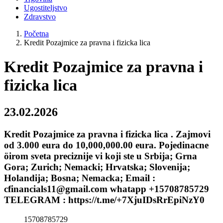
Ugostiteljstvo
Zdravstvo
Početna
Kredit Pozajmice za pravna i fizicka lica
Kredit Pozajmice za pravna i
fizicka lica
23.02.2026
Kredit Pozajmice za pravna i fizicka lica . Zajmovi
od 3.000 eura do 10,000,000.00 eura. Pojedinacne
öirom sveta preciznije vi koji ste u Srbija; Grna
Gora; Zurich; Nemacki; Hrvatska; Slovenija;
Holandija; Bosna; Nemacka; Email :
cfinancials11@gmail.com whatapp +15708785729
TELEGRAM : https://t.me/+7XjuIDsRrEpiNzY0
15708785729