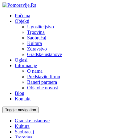
Početna
Objekti
Ugostiteljstvo
Trgovina
Saobraćaj
Kultura
Zdravstvo
Gradske ustanove
Oglasi
Informacije
O nama
Predstavite firmu
Baneri partnera
Objavite novost
Blog
Kontakt
Toggle navigation
Gradske ustanove
Kultura
Saobracaj
Trgovina