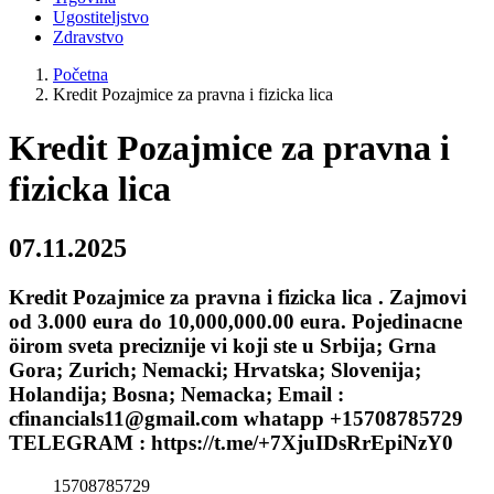
Ugostiteljstvo
Zdravstvo
Početna
Kredit Pozajmice za pravna i fizicka lica
Kredit Pozajmice za pravna i
fizicka lica
07.11.2025
Kredit Pozajmice za pravna i fizicka lica . Zajmovi
od 3.000 eura do 10,000,000.00 eura. Pojedinacne
öirom sveta preciznije vi koji ste u Srbija; Grna
Gora; Zurich; Nemacki; Hrvatska; Slovenija;
Holandija; Bosna; Nemacka; Email :
cfinancials11@gmail.com whatapp +15708785729
TELEGRAM : https://t.me/+7XjuIDsRrEpiNzY0
15708785729