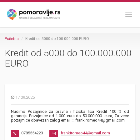
Toggl
Početna
Kredit od 5000 do 100.000.000 EURO
Kredit od 5000 do 100.000.000
EURO
17.09.2025
Nudimo Pozajmice za pravna i fizicka lica Kredit 100 % od
garanciju Pozajmice od 1.000 eura do 50.000.000. eura, Za vece
pozajmice obavezan zalog email ::: frankiromeo44@gmail.com
0785554223
frankiromeo44@gmail.com