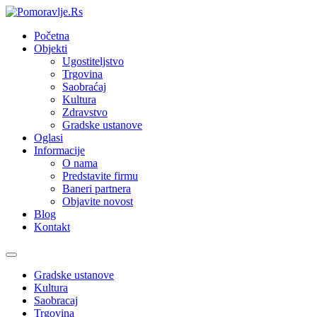
Početna
Objekti
Ugostiteljstvo
Trgovina
Saobraćaj
Kultura
Zdravstvo
Gradske ustanove
Oglasi
Informacije
O nama
Predstavite firmu
Baneri partnera
Objavite novost
Blog
Kontakt
Toggle
navigation
Gradske ustanove
Kultura
Saobracaj
Trgovina