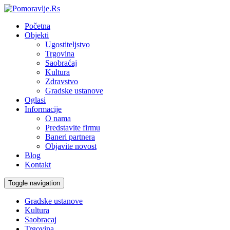
Početna
Objekti
Ugostiteljstvo
Trgovina
Saobraćaj
Kultura
Zdravstvo
Gradske ustanove
Oglasi
Informacije
O nama
Predstavite firmu
Baneri partnera
Objavite novost
Blog
Kontakt
Toggle navigation
Gradske ustanove
Kultura
Saobracaj
Trgovina