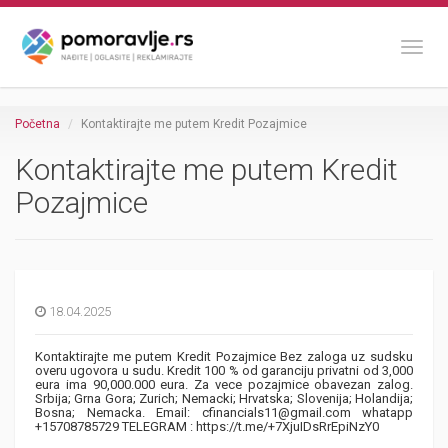
Toggl
Početna
Kontaktirajte me putem Kredit Pozajmice
Kontaktirajte me putem Kredit
Pozajmice
18.04.2025
Kontaktirajte me putem Kredit Pozajmice Bez zaloga uz sudsku
overu ugovora u sudu. Kredit 100 % od garanciju privatni od 3,000
eura ima 90,000.000 eura. Za vece pozajmice obavezan zalog.
Srbija; Grna Gora; Zurich; Nemacki; Hrvatska; Slovenija; Holandija;
Bosna; Nemacka. Email: cfinancials11@gmail.com whatapp
+15708785729 TELEGRAM : https://t.me/+7XjuIDsRrEpiNzY0