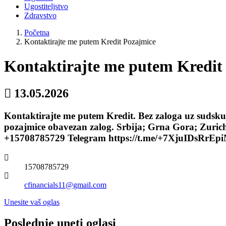
Ugostiteljstvo
Zdravstvo
Početna
Kontaktirajte me putem Kredit Pozajmice
Kontaktirajte me putem Kredit
13.05.2026
Kontaktirajte me putem Kredit. Bez zaloga uz sudsku
pozajmice obavezan zalog. Srbija; Grna Gora; Zuric
+15708785729 Telegram https://t.me/+7XjuIDsRrEp
15708785729
cfinancials11@gmail.com
Unesite vaš oglas
Poslednje uneti oglasi