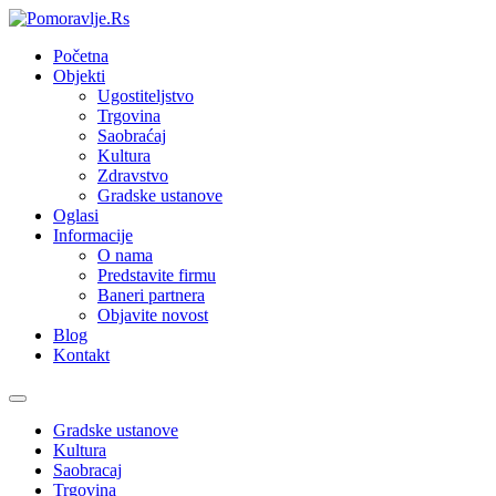
Početna
Objekti
Ugostiteljstvo
Trgovina
Saobraćaj
Kultura
Zdravstvo
Gradske ustanove
Oglasi
Informacije
O nama
Predstavite firmu
Baneri partnera
Objavite novost
Blog
Kontakt
Toggle
navigation
Gradske ustanove
Kultura
Saobracaj
Trgovina