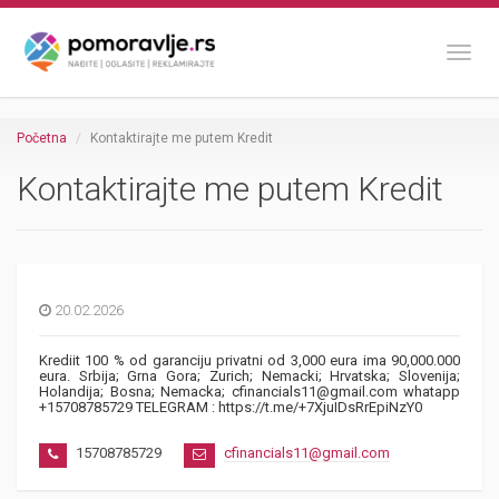
Toggl
Početna
Kontaktirajte me putem Kredit
Kontaktirajte me putem Kredit
20.02.2026
Krediit 100 % od garanciju privatni od 3,000 eura ima 90,000.000
eura. Srbija; Grna Gora; Zurich; Nemacki; Hrvatska; Slovenija;
Holandija; Bosna; Nemacka; cfinancials11@gmail.com whatapp
+15708785729 TELEGRAM : https://t.me/+7XjuIDsRrEpiNzY0
15708785729
cfinancials11@gmail.com