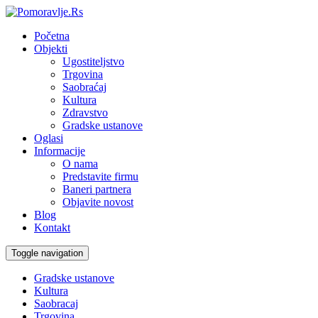
Početna
Objekti
Ugostiteljstvo
Trgovina
Saobraćaj
Kultura
Zdravstvo
Gradske ustanove
Oglasi
Informacije
O nama
Predstavite firmu
Baneri partnera
Objavite novost
Blog
Kontakt
Toggle navigation
Gradske ustanove
Kultura
Saobracaj
Trgovina