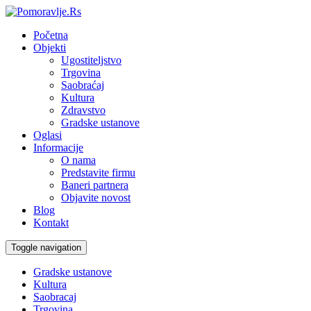
Početna
Objekti
Ugostiteljstvo
Trgovina
Saobraćaj
Kultura
Zdravstvo
Gradske ustanove
Oglasi
Informacije
O nama
Predstavite firmu
Baneri partnera
Objavite novost
Blog
Kontakt
Toggle navigation
Gradske ustanove
Kultura
Saobracaj
Trgovina