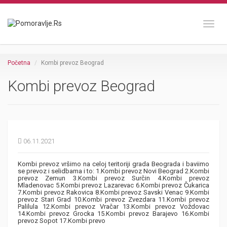
Toggl
Početna
Kombi prevoz Beograd
Kombi prevoz Beograd
06.11.2021
Kombi prevoz vršimo na celoj teritoriji grada Beograda i baviimo
se prevoz i selidbama i to: 1.Kombi prevoz Novi Beograd 2.Kombi
prevoz Zemun 3.Kombi prevoz Surčin 4.Kombi prevoz
Mladenovac 5.Kombi prevoz Lazarevac 6.Kombi prevoz Čukarica
7.Kombi prevoz Rakovica 8.Kombi prevoz Savski Venac 9.Kombi
prevoz Stari Grad 10.Kombi prevoz Zvezdara 11.Kombi prevoz
Palilula 12.Kombi prevoz Vračar 13.Kombi prevoz Voždovac
14.Kombi prevoz Grocka 15.Kombi prevoz Barajevo 16.Kombi
prevoz Sopot 17.Kombi prevo