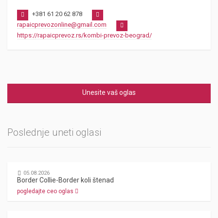
+381 61 20 62 878
rapaicprevozonline@gmail.com
https://rapaicprevoz.rs/kombi-prevoz-beograd/
Unesite vaš oglas
Poslednje uneti oglasi
05.08.2026
Border Collie-Border koli štenad
pogledajte ceo oglas