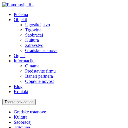
Početna
Objekti
Ugostiteljstvo
Trgovina
Saobraćaj
Kultura
Zdravstvo
Gradske ustanove
Oglasi
Informacije
O nama
Predstavite firmu
Baneri partnera
Objavite novost
Blog
Kontakt
Toggle navigation
Gradske ustanove
Kultura
Saobracaj
Trgovina