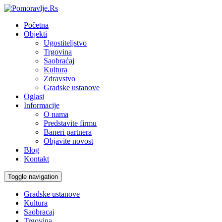
Početna
Objekti
Ugostiteljstvo
Trgovina
Saobraćaj
Kultura
Zdravstvo
Gradske ustanove
Oglasi
Informacije
O nama
Predstavite firmu
Baneri partnera
Objavite novost
Blog
Kontakt
Toggle navigation
Gradske ustanove
Kultura
Saobracaj
Trgovina