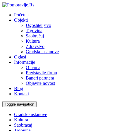
Početna
Objekti
Ugostiteljstvo
Trgovina
Saobraćaj
Kultura
Zdravstvo
Gradske ustanove
Oglasi
Informacije
O nama
Predstavite firmu
Baneri partnera
Objavite novost
Blog
Kontakt
Toggle navigation
Gradske ustanove
Kultura
Saobracaj
Trgovina