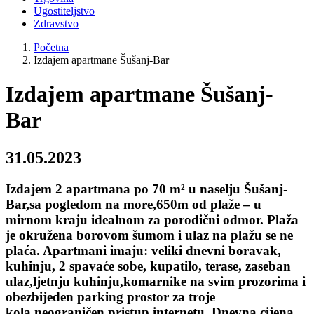
Ugostiteljstvo
Zdravstvo
Početna
Izdajem apartmane Šušanj-Bar
Izdajem apartmane Šušanj-
Bar
31.05.2023
Izdajem 2 apartmana po 70 m² u naselju Šušanj-
Bar,sa pogledom na more,650m od plaže – u
mirnom kraju idealnom za porodični odmor. Plaža
je okružena borovom šumom i ulaz na plažu se ne
plaća. Apartmani imaju: veliki dnevni boravak,
kuhinju, 2 spavaće sobe, kupatilo, terase, zaseban
ulaz,ljetnju kuhinju,komarnike na svim prozorima i
obezbijeđen parking prostor za troje
kola,neograničen pristup internetu. Dnevna cijena