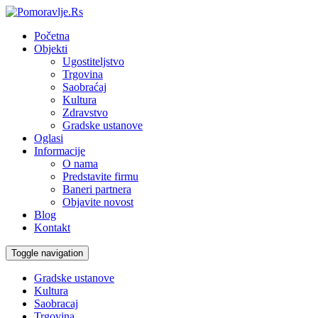
Početna
Objekti
Ugostiteljstvo
Trgovina
Saobraćaj
Kultura
Zdravstvo
Gradske ustanove
Oglasi
Informacije
O nama
Predstavite firmu
Baneri partnera
Objavite novost
Blog
Kontakt
Toggle navigation
Gradske ustanove
Kultura
Saobracaj
Trgovina