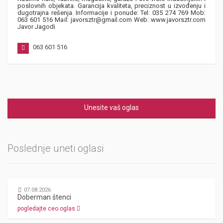
poslovnih objekata. Garancija kvaliteta, preciznost u izvođenju i
dugotrajna rešenja. Informacije i ponude: Tel: 035 274 769 Mob:
063 601 516 Mail: javorsztr@gmail.com Web: www.javorsztr.com
Javor Jagodi
063 601 516
Unesite vaš oglas
Poslednje uneti oglasi
07.08.2026
Doberman štenci
pogledajte ceo oglas