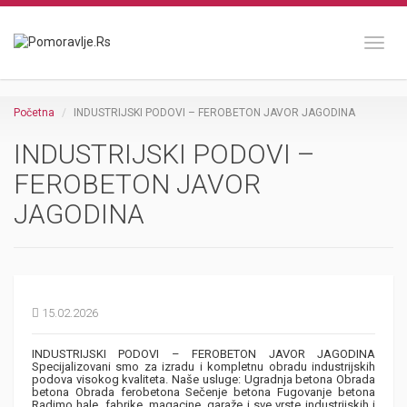
Toggl
Početna
INDUSTRIJSKI PODOVI – FEROBETON JAVOR JAGODINA
INDUSTRIJSKI PODOVI –
FEROBETON JAVOR
JAGODINA
15.02.2026
INDUSTRIJSKI PODOVI – FEROBETON JAVOR JAGODINA
Specijalizovani smo za izradu i kompletnu obradu industrijskih
podova visokog kvaliteta. Naše usluge: Ugradnja betona Obrada
betona Obrada ferobetona Sečenje betona Fugovanje betona
Radimo hale, fabrike, magacine, garaže i sve vrste industrijskih i