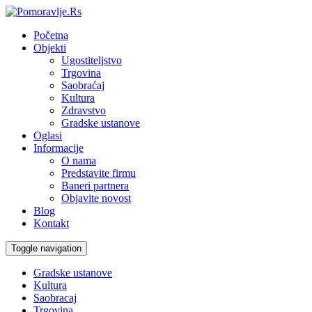
Početna
Objekti
Ugostiteljstvo
Trgovina
Saobraćaj
Kultura
Zdravstvo
Gradske ustanove
Oglasi
Informacije
O nama
Predstavite firmu
Baneri partnera
Objavite novost
Blog
Kontakt
Toggle navigation
Gradske ustanove
Kultura
Saobracaj
Trgovina