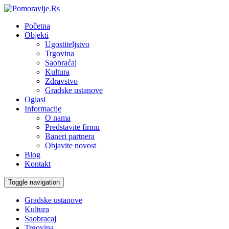
Početna
Objekti
Ugostiteljstvo
Trgovina
Saobraćaj
Kultura
Zdravstvo
Gradske ustanove
Oglasi
Informacije
O nama
Predstavite firmu
Baneri partnera
Objavite novost
Blog
Kontakt
Toggle navigation
Gradske ustanove
Kultura
Saobracaj
Trgovina