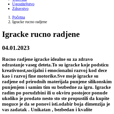
Ugostiteljstvo
Zdravstvo
Početna
Igracke rucno radjene
Igracke rucno radjene
04.01.2023
Rucno radjene igracke idealne su za zdravo
odrastanje vaseg deteta.To su igracke koje podsticu
kreativnost,socijalni i emocionalni razvoj kod dece
kao i razvoj fine motorike.Sve moje igracke su
radjene od prirodnih materijala punjene silikonskim
punjenjem i samim tim su bezbedne za igru. Igracke
radim po porudzbini ili u okviru postojece ponude
ukoliko je prodato nesto sto ste propustili da kupite
moguce je da se ponovi isti.odabir boja dimenzija je
vas zadatak . Unikatan , bezbedan i kvalite