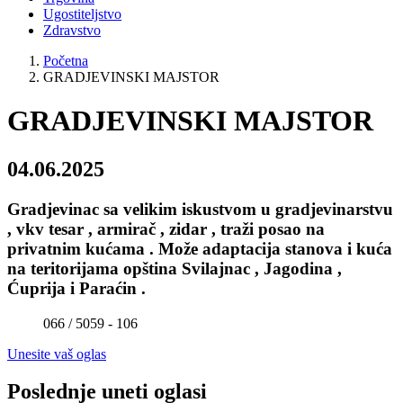
Ugostiteljstvo
Zdravstvo
Početna
GRADJEVINSKI MAJSTOR
GRADJEVINSKI MAJSTOR
04.06.2025
Gradjevinac sa velikim iskustvom u gradjevinarstvu
, vkv tesar , armirač , zidar , traži posao na
privatnim kućama . Može adaptacija stanova i kuća
na teritorijama opština Svilajnac , Jagodina ,
Ćuprija i Paraćin .
066 / 5059 - 106
Unesite vaš oglas
Poslednje uneti oglasi