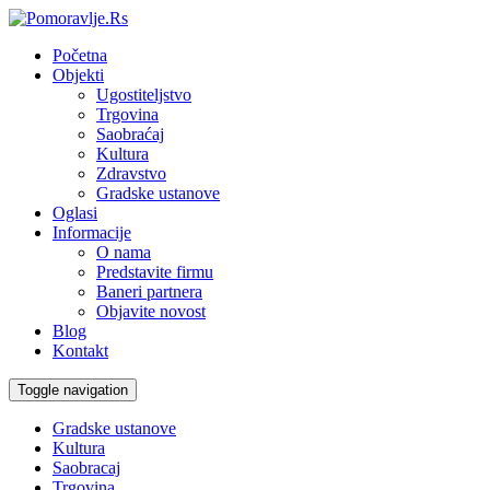
Početna
Objekti
Ugostiteljstvo
Trgovina
Saobraćaj
Kultura
Zdravstvo
Gradske ustanove
Oglasi
Informacije
O nama
Predstavite firmu
Baneri partnera
Objavite novost
Blog
Kontakt
Toggle navigation
Gradske ustanove
Kultura
Saobracaj
Trgovina