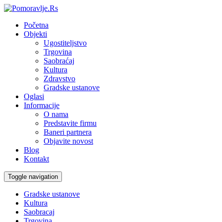
Početna
Objekti
Ugostiteljstvo
Trgovina
Saobraćaj
Kultura
Zdravstvo
Gradske ustanove
Oglasi
Informacije
O nama
Predstavite firmu
Baneri partnera
Objavite novost
Blog
Kontakt
Toggle navigation
Gradske ustanove
Kultura
Saobracaj
Trgovina