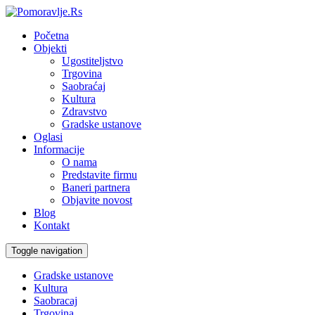
Početna
Objekti
Ugostiteljstvo
Trgovina
Saobraćaj
Kultura
Zdravstvo
Gradske ustanove
Oglasi
Informacije
O nama
Predstavite firmu
Baneri partnera
Objavite novost
Blog
Kontakt
Toggle navigation
Gradske ustanove
Kultura
Saobracaj
Trgovina