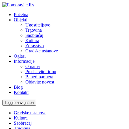
Početna
Objekti
Ugostiteljstvo
Trgovina
Saobraćaj
Kultura
Zdravstvo
Gradske ustanove
Oglasi
Informacije
O nama
Predstavite firmu
Baneri partnera
Objavite novost
Blog
Kontakt
Toggle navigation
Gradske ustanove
Kultura
Saobracaj
Trgovina