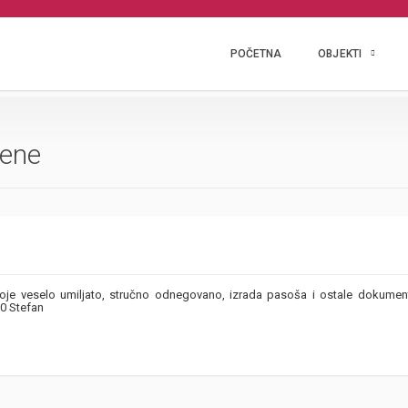
POČETNA
OBJEKTI
tene
je veselo umiljato, stručno odnegovano, izrada pasoša i ostale dokument
0 Stefan