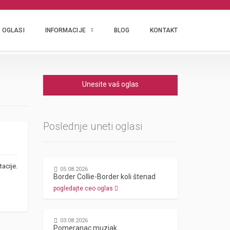
OGLASI
INFORMACIJE
BLOG
KONTAKT
Unesite vaš oglas
Poslednje uneti oglasi
acije.
05.08.2026
Border Collie-Border koli štenad
pogledajte ceo oglas
03.08.2026
Pomeranac muzjak