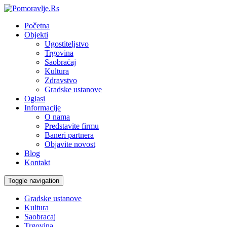
Početna
Objekti
Ugostiteljstvo
Trgovina
Saobraćaj
Kultura
Zdravstvo
Gradske ustanove
Oglasi
Informacije
O nama
Predstavite firmu
Baneri partnera
Objavite novost
Blog
Kontakt
Toggle navigation
Gradske ustanove
Kultura
Saobracaj
Trgovina