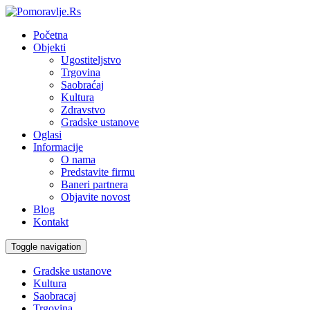
Početna
Objekti
Ugostiteljstvo
Trgovina
Saobraćaj
Kultura
Zdravstvo
Gradske ustanove
Oglasi
Informacije
O nama
Predstavite firmu
Baneri partnera
Objavite novost
Blog
Kontakt
Toggle navigation
Gradske ustanove
Kultura
Saobracaj
Trgovina