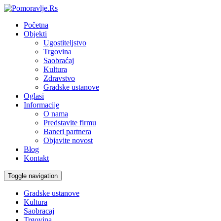
Početna
Objekti
Ugostiteljstvo
Trgovina
Saobraćaj
Kultura
Zdravstvo
Gradske ustanove
Oglasi
Informacije
O nama
Predstavite firmu
Baneri partnera
Objavite novost
Blog
Kontakt
Toggle navigation
Gradske ustanove
Kultura
Saobracaj
Trgovina