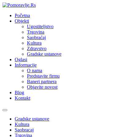
Početna
Objekti
Ugostiteljstvo
Trgovina
Saobraćaj
Kultura
Zdravstvo
Gradske ustanove
Oglasi
Informacije
O nama
Predstavite firmu
Baneri partnera
Objavite novost
Blog
Kontakt
Toggle
navigation
Gradske ustanove
Kultura
Saobracaj
Trgovina