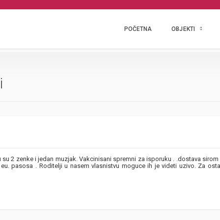
POČETNA
OBJEKTI
i
su 2 zenke i jedan muzjak. Vakcinisani spremni za isporuku . .dostava sirom 
u. pasosa . Roditelji u nasem vlasnistvu moguce ih je videti uzivo. Za ostal