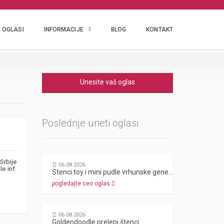
OGLASI
INFORMACIJE
BLOG
KONTAKT
Unesite vaš oglas
Poslednje uneti oglasi
Srbije
06.08.2026
e inf.
Stenci toy i mini pudle vrhunske genetike
pogledajte ceo oglas
06.08.2026
Goldendoodle prelepi štenci