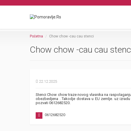
Početna
Chow chow -cau cau stenci
Chow chow -cau cau stenc
22.12.2025
Stenci Chow chow traze novog vlasnika na raspolaganju 
obezbedjena . Takodje dostava u EU zemlje. uz izradu e
pozvati 0612682520.
0612682520