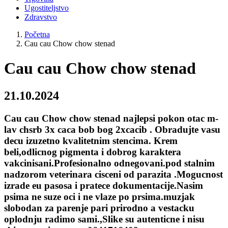
Ugostiteljstvo
Zdravstvo
Početna
Cau cau Chow chow stenad
Cau cau Chow chow stenad
21.10.2024
Cau cau Chow chow stenad najlepsi pokon otac m-
lav chsrb 3x caca bob bog 2xcacib . Obradujte vasu
decu izuzetno kvalitetnim stencima. Krem
beli,odlicnog pigmenta i dobrog karaktera
vakcinisani.Profesionalno odnegovani.pod stalnim
nadzorom veterinara cisceni od parazita .Mogucnost
izrade eu pasosa i pratece dokumentacije.Nasim
psima ne suze oci i ne vlaze po prsima.muzjak
slobodan za parenje pari prirodno a vestacku
oplodnju radimo sami.,Slike su autenticne i nisu