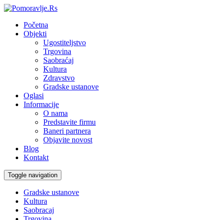
Početna
Objekti
Ugostiteljstvo
Trgovina
Saobraćaj
Kultura
Zdravstvo
Gradske ustanove
Oglasi
Informacije
O nama
Predstavite firmu
Baneri partnera
Objavite novost
Blog
Kontakt
Toggle navigation
Gradske ustanove
Kultura
Saobracaj
Trgovina