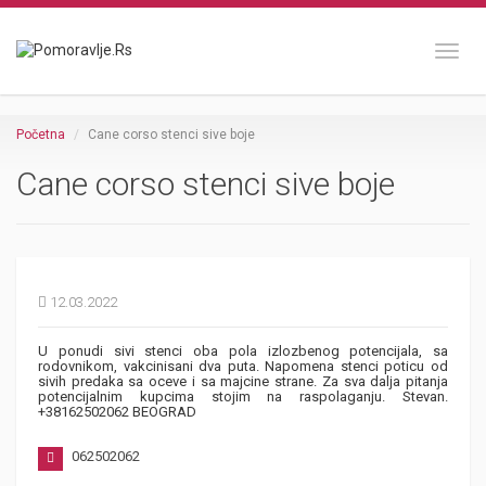
Toggl
Početna
Cane corso stenci sive boje
Cane corso stenci sive boje
12.03.2022
U ponudi sivi stenci oba pola izlozbenog potencijala, sa
rodovnikom, vakcinisani dva puta. Napomena stenci poticu od
sivih predaka sa oceve i sa majcine strane. Za sva dalja pitanja
potencijalnim kupcima stojim na raspolaganju. Stevan.
+38162502062 BEOGRAD
062502062