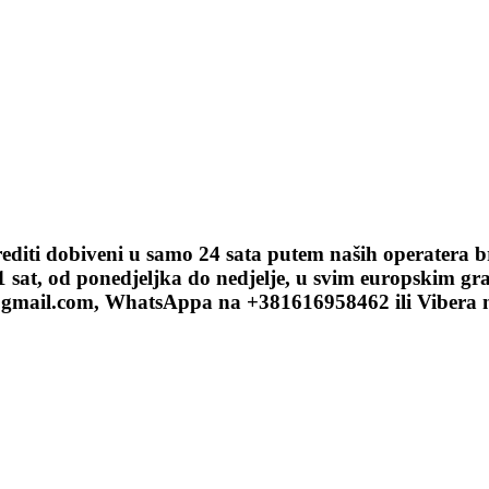
Krediti dobiveni u samo 24 sata putem naših operatera b
 sat, od ponedjeljka do nedjelje, u svim europskim gra
2@gmail.com, WhatsAppa na +381616958462 ili Vibera