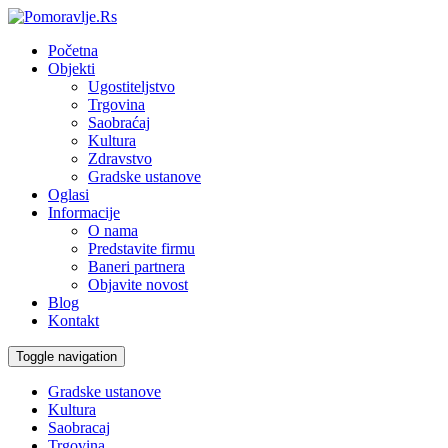
Početna
Objekti
Ugostiteljstvo
Trgovina
Saobraćaj
Kultura
Zdravstvo
Gradske ustanove
Oglasi
Informacije
O nama
Predstavite firmu
Baneri partnera
Objavite novost
Blog
Kontakt
Toggle navigation
Gradske ustanove
Kultura
Saobracaj
Trgovina