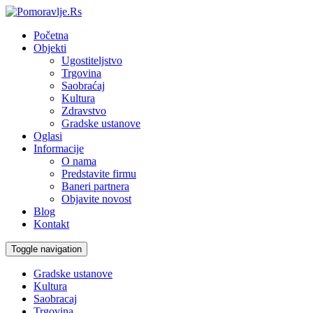
Početna
Objekti
Ugostiteljstvo
Trgovina
Saobraćaj
Kultura
Zdravstvo
Gradske ustanove
Oglasi
Informacije
O nama
Predstavite firmu
Baneri partnera
Objavite novost
Blog
Kontakt
Toggle navigation
Gradske ustanove
Kultura
Saobracaj
Trgovina