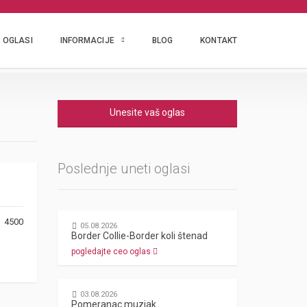
OGLASI
INFORMACIJE
BLOG
KONTAKT
Unesite vaš oglas
Poslednje uneti oglasi
m 4500
05.08.2026
Border Collie-Border koli štenad
pogledajte ceo oglas
03.08.2026
Pomeranac muzjak