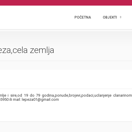
POČETNA
OBJEKTI
eza,cela zemlja
emlje i sire,od 19 do 79 godina,ponude,brojevi,podaci,uclanjenje clanarino
5950 ili mail: lepeza01@gmail.com