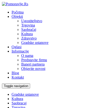
Početna
Objekti
Ugostiteljstvo
Trgovina
Saobraćaj
Kultura
Zdravstvo
Gradske ustanove
Oglasi
Informacije
O nama
Predstavite firmu
Baneri partnera
Objavite novost
Blog
Kontakt
Toggle navigation
Gradske ustanove
Kultura
Saobracaj
Trgovina