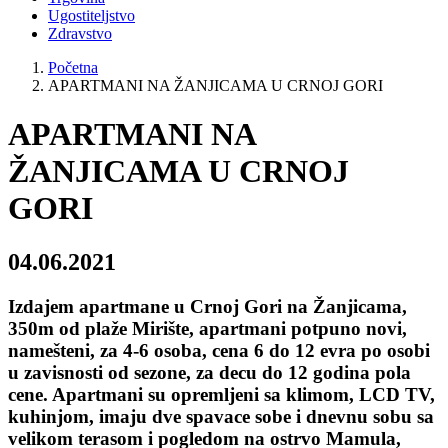
Ugostiteljstvo
Zdravstvo
Početna
APARTMANI NA ŽANJICAMA U CRNOJ GORI
APARTMANI NA
ŽANJICAMA U CRNOJ
GORI
04.06.2021
Izdajem apartmane u Crnoj Gori na Žanjicama,
350m od plaže Mirište, apartmani potpuno novi,
namešteni, za 4-6 osoba, cena 6 do 12 evra po osobi
u zavisnosti od sezone, za decu do 12 godina pola
cene. Apartmani su opremljeni sa klimom, LCD TV,
kuhinjom, imaju dve spavace sobe i dnevnu sobu sa
velikom terasom i pogledom na ostrvo Mamula,