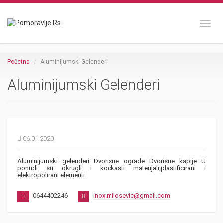
Toggl
Početna
Aluminijumski Gelenderi
Aluminijumski Gelenderi
06.01.2020
Aluminijumski gelenderi Dvorisne ograde Dvorisne kapije U
ponudi su okrugli i kockasti materijali,plastificirani i
elektropolirani elementi
0644402246
inox.milosevic@gmail.com