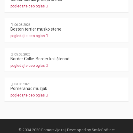
pogledajte ceo oglas
06.08.2026
Boston terrier musko stene
pogledajte ceo oglas
05.08.2026
Border Collie-Border koli štenad
pogledajte ceo oglas
03.08.2026
Pomeranac muzjak
pogledajte ceo oglas
© 2004-2020 Pomoravlje.rs | Developed by
SmileSoft.net