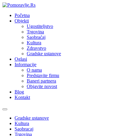
Početna
Objekti
Ugostiteljstvo
Trgovina
Saobraćaj
Kultura
Zdravstvo
Gradske ustanove
Oglasi
Informacije
O nama
Predstavite firmu
Baneri partnera
Objavite novost
Blog
Kontakt
Toggle
navigation
Gradske ustanove
Kultura
Saobracaj
Trgovina