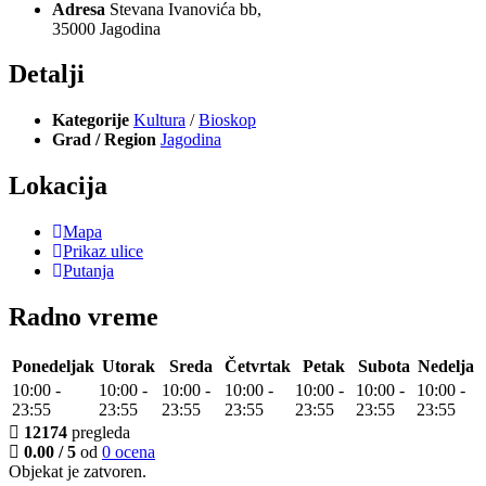
Adresa
Stevana Ivanovića bb,
35000 Jagodina
Detalji
Kategorije
Kultura
/
Bioskop
Grad / Region
Jagodina
Lokacija
Mapa
Prikaz ulice
Putanja
Radno vreme
Ponedeljak
Utorak
Sreda
Četvrtak
Petak
Subota
Nedelja
10:00
-
10:00
-
10:00
-
10:00
-
10:00
-
10:00
-
10:00
-
23:55
23:55
23:55
23:55
23:55
23:55
23:55
12174
pregleda
0.00 / 5
od
0 ocena
Objekat je
zatvoren
.