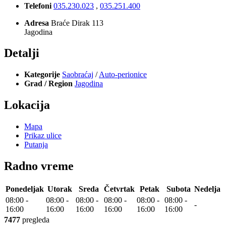
Telefoni
035.230.023
,
035.251.400
Adresa
Braće Dirak 113
Jagodina
Detalji
Kategorije
Saobraćaj
/
Auto-perionice
Grad / Region
Jagodina
Lokacija
Mapa
Prikaz ulice
Putanja
Radno vreme
Ponedeljak
Utorak
Sreda
Četvrtak
Petak
Subota
Nedelja
08:00
-
08:00
-
08:00
-
08:00
-
08:00
-
08:00
-
-
16:00
16:00
16:00
16:00
16:00
16:00
7477
pregleda