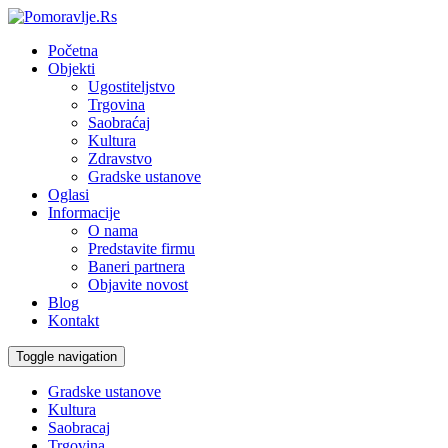
Početna
Objekti
Ugostiteljstvo
Trgovina
Saobraćaj
Kultura
Zdravstvo
Gradske ustanove
Oglasi
Informacije
O nama
Predstavite firmu
Baneri partnera
Objavite novost
Blog
Kontakt
Toggle navigation
Gradske ustanove
Kultura
Saobracaj
Trgovina