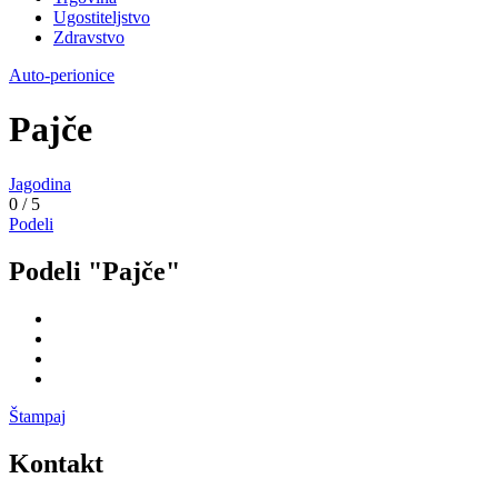
Ugostiteljstvo
Zdravstvo
Auto-perionice
Pajče
Jagodina
0
/
5
Podeli
Podeli "Pajče"
Štampaj
Kontakt