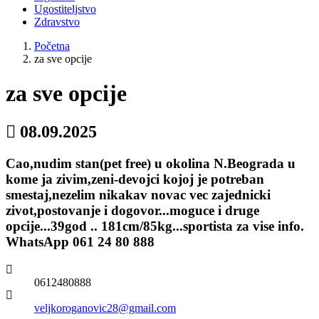
Ugostiteljstvo
Zdravstvo
Početna
za sve opcije
za sve opcije
08.09.2025
Cao,nudim stan(pet free) u okolina N.Beograda u
kome ja zivim,zeni-devojci kojoj je potreban
smestaj,nezelim nikakav novac vec zajednicki
zivot,postovanje i dogovor...moguce i druge
opcije...39god .. 181cm/85kg...sportista za vise info.
WhatsApp 061 24 80 888
0612480888
veljkoroganovic28@gmail.com