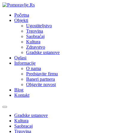
Početna
Objekti
Ugostiteljstvo
Trgovina
Saobraćaj
Kultura
Zdravstvo
Gradske ustanove
Oglasi
Informacije
O nama
Predstavite firmu
Baneri partnera
Objavite novost
Blog
Kontakt
Toggle
navigation
Gradske ustanove
Kultura
Saobracaj
Trgovina