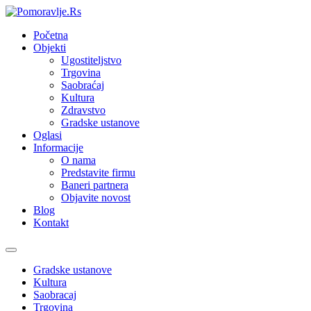
Početna
Objekti
Ugostiteljstvo
Trgovina
Saobraćaj
Kultura
Zdravstvo
Gradske ustanove
Oglasi
Informacije
O nama
Predstavite firmu
Baneri partnera
Objavite novost
Blog
Kontakt
Toggle
navigation
Gradske ustanove
Kultura
Saobracaj
Trgovina