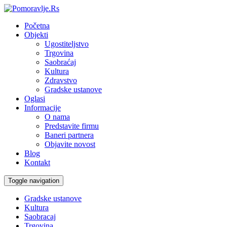
Početna
Objekti
Ugostiteljstvo
Trgovina
Saobraćaj
Kultura
Zdravstvo
Gradske ustanove
Oglasi
Informacije
O nama
Predstavite firmu
Baneri partnera
Objavite novost
Blog
Kontakt
Toggle navigation
Gradske ustanove
Kultura
Saobracaj
Trgovina