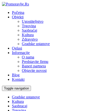
Početna
Objekti
Ugostiteljstvo
Trgovina
Saobraćaj
Kultura
Zdravstvo
Gradske ustanove
Oglasi
Informacije
O nama
Predstavite firmu
Baneri partnera
Objavite novost
Blog
Kontakt
Toggle navigation
Gradske ustanove
Kultura
Saobracaj
Trgovina