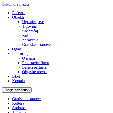
Početna
Objekti
Ugostiteljstvo
Trgovina
Saobraćaj
Kultura
Zdravstvo
Gradske ustanove
Oglasi
Informacije
O nama
Predstavite firmu
Baneri partnera
Objavite novost
Blog
Kontakt
Toggle navigation
Gradske ustanove
Kultura
Saobracaj
Trgovina