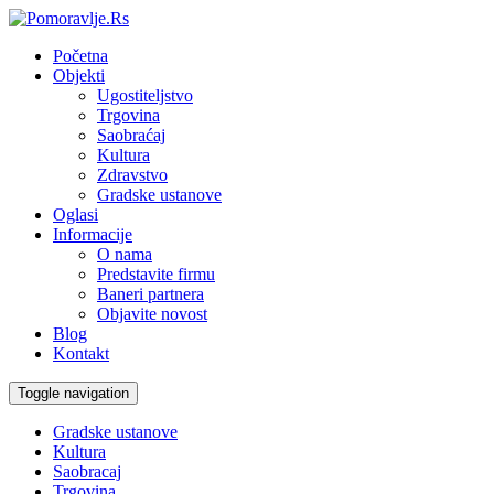
Početna
Objekti
Ugostiteljstvo
Trgovina
Saobraćaj
Kultura
Zdravstvo
Gradske ustanove
Oglasi
Informacije
O nama
Predstavite firmu
Baneri partnera
Objavite novost
Blog
Kontakt
Toggle navigation
Gradske ustanove
Kultura
Saobracaj
Trgovina