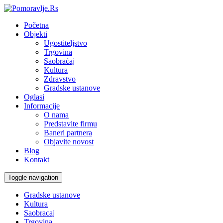
Početna
Objekti
Ugostiteljstvo
Trgovina
Saobraćaj
Kultura
Zdravstvo
Gradske ustanove
Oglasi
Informacije
O nama
Predstavite firmu
Baneri partnera
Objavite novost
Blog
Kontakt
Toggle navigation
Gradske ustanove
Kultura
Saobracaj
Trgovina