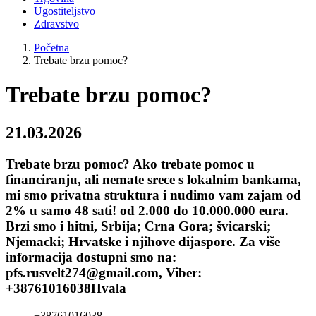
Ugostiteljstvo
Zdravstvo
Početna
Trebate brzu pomoc?
Trebate brzu pomoc?
21.03.2026
Trebate brzu pomoc? Ako trebate pomoc u
financiranju, ali nemate srece s lokalnim bankama,
mi smo privatna struktura i nudimo vam zajam od
2% u samo 48 sati! od 2.000 do 10.000.000 eura.
Brzi smo i hitni, Srbija; Crna Gora; švicarski;
Njemacki; Hrvatske i njihove dijaspore. Za više
informacija dostupni smo na:
pfs.rusvelt274@gmail.com, Viber:
+38761016038Hvala
+38761016038