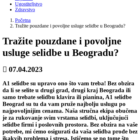
Ugostiteljstvo
Zdravstvo
Početna
Tražite pouzdane i povoljne usluge selidbe u Beogradu?
Tražite pouzdane i povoljne
usluge selidbe u Beogradu?
07.04.2023
A1 selidbe su upravo ono što vam treba! Bez obzira
da li se selite u drugi grad, drugi kraj Beograda ili
samo trebate selidbu klavira ili pianina, A1 selidbe
Beograd su tu da vam pruže najbolju uslugu po
najpovoljnijim cenama. Naša stručna ekipa obučena
je za rukovanje svim vrstama selidbi, uključujući
selidbe firmi i poslovnih prostora. Bez obzira na vaše
potrebe, mi ćemo osigurati da vaša selidba prođe bez
ikakvih problema i stresa. Ističemo se po tome što