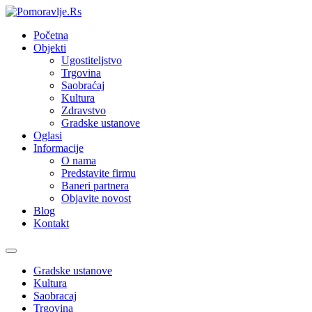
Početna
Objekti
Ugostiteljstvo
Trgovina
Saobraćaj
Kultura
Zdravstvo
Gradske ustanove
Oglasi
Informacije
O nama
Predstavite firmu
Baneri partnera
Objavite novost
Blog
Kontakt
Toggle
navigation
Gradske ustanove
Kultura
Saobracaj
Trgovina