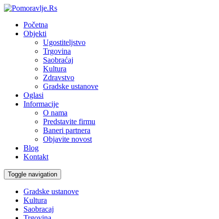
Početna
Objekti
Ugostiteljstvo
Trgovina
Saobraćaj
Kultura
Zdravstvo
Gradske ustanove
Oglasi
Informacije
O nama
Predstavite firmu
Baneri partnera
Objavite novost
Blog
Kontakt
Toggle navigation
Gradske ustanove
Kultura
Saobracaj
Trgovina